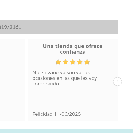
2019/2161
Una tienda que ofrece
confianza
No en vano ya son varias
He 
ocasiones en las que les voy
de 
›
comprando.
hac
La 
en 
con
Felicidad
11/06/2025
Mil