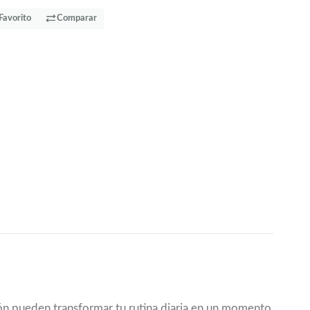
Favorito
Comparar
ón pueden transformar tu rutina diaria en un momento