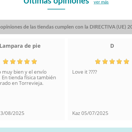
Últimas opiniones
ver más
s opiniones de las tiendas cumplen con la DIRECTIVA (UE) 
Lampara de pie
D
o muy bien y el envío
Love it ????
 En tienda física también
ado en Torrevieja.
13/08/2025
Kaz
05/07/2025