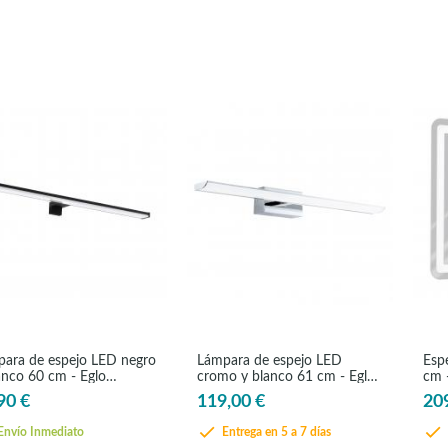
ara de espejo LED negro
Lámpara de espejo LED
Espe
anco 60 cm - Eglo
cromo y blanco 61 cm - Eglo
cm 
ella2
Tabianoc
90 €
119,00 €
20
nvío Inmediato
Entrega en 5 a 7 días