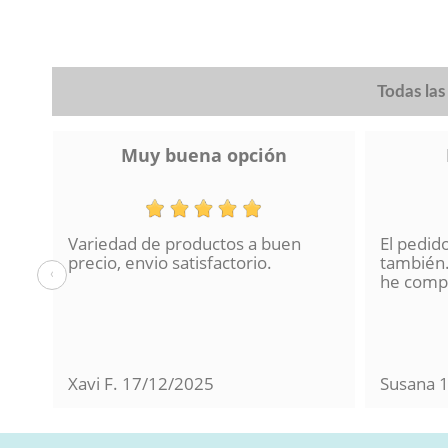
Todas la
Muy buena opción
Variedad de productos a buen
El pedid
a se
precio, envio satisfactorio.
también.
‹
lo
he compr
Xavi F.
17/12/2025
Susana