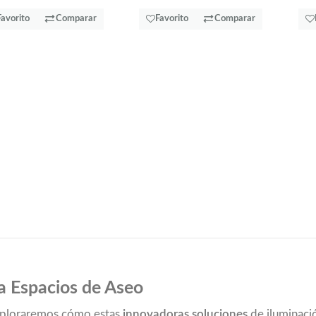
Favorito
Comparar
Favorito
Comparar
ra Espacios de Aseo
exploraremos cómo estas
innovadoras soluciones
de iluminaci