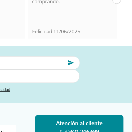
comprando.
hac
La 
en 
con
Felicidad
11/06/2025
Mil
acidad
Atención al cliente
621 246 699