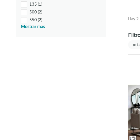
135
(1)
500
(2)
Hay 2 a
550
(2)
Mostrar más
600
(1)
Filtr
900
(8)
1000+250LM
(1)
Lú
1150
(1)
1440
(1)
1500
(1)
1564
(1)
1600;270;440
(1)
1700
(1)
1800
(2)
1900+470
(4)
1950;240;250
(3)
2000
(3)
2000+300
(1)
2100
(1)