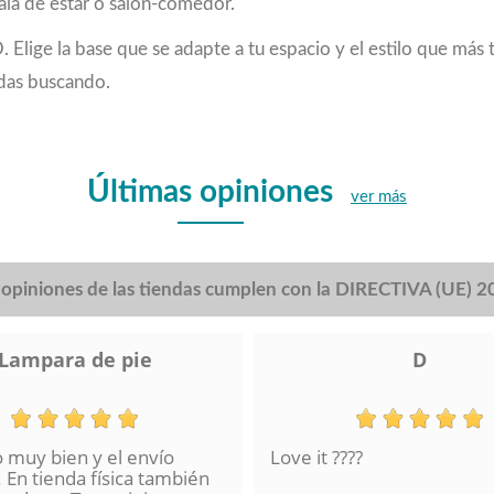
 sala de estar o salón-comedor.
ige la base que se adapte a tu espacio y el estilo que más te
ndas buscando.
Últimas opiniones
ver más
s opiniones de las tiendas cumplen con la DIRECTIVA (UE) 
Lampara de pie
D
o muy bien y el envío
Love it ????
 En tienda física también