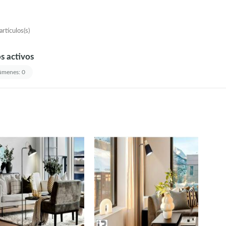
rtículos(s)
os activos
menes: 0