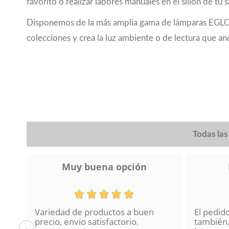
favorito o realizar labores manuales en el sillón de tu
Disponemos de la más amplia gama de lámparas EGLO. El
colecciones y crea la luz ambiente o de lectura que a
Todas la
Muy buena opción
Variedad de productos a buen
El pedid
a se
precio, envio satisfactorio.
también.
‹