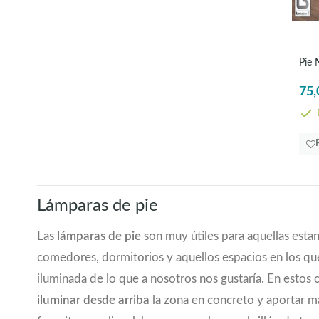
2200
(1)
2210
(1)
2400
(1)
Pie 
2600
(1)
2750
(1)
75,
2880
(1)
E
2900
(1)
3180+300LM
(3)
3200
(1)
3400
(1)
3600
(2)
Lámparas de pie
4000
(1)
4300
(1)
Las
lámparas de pie
son muy útiles para aquellas estan
4600
(1)
comedores, dormitorios y aquellos espacios en los que
iluminada de lo que a nosotros nos gustaría. En estos c
iluminar desde arriba
la zona en concreto y aportar may