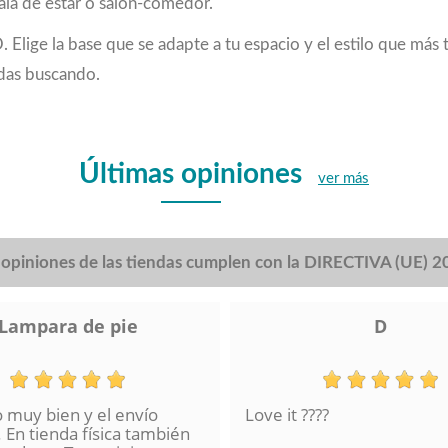
 sala de estar o salón-comedor.
ige la base que se adapte a tu espacio y el estilo que más te
ndas buscando.
Últimas opiniones
ver más
s opiniones de las tiendas cumplen con la DIRECTIVA (UE) 
Lampara de pie
D
o muy bien y el envío
Love it ????
 En tienda física también