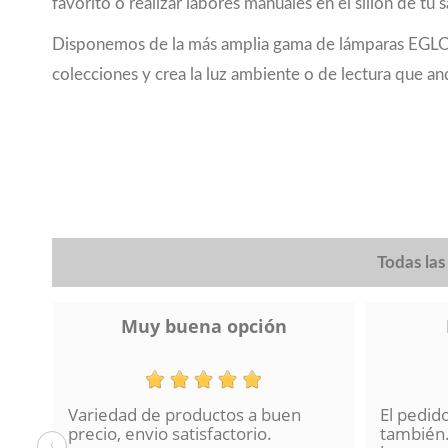
favorito o realizar labores manuales en el sillón de tu
Disponemos de la más amplia gama de lámparas EGLO. El
colecciones y crea la luz ambiente o de lectura que a
Todas la
Muy buena opción
Variedad de productos a buen
El pedid
a se
precio, envio satisfactorio.
también.
‹