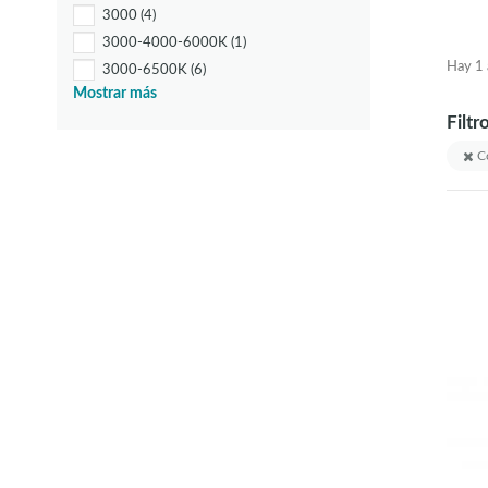
3000
(4)
3000-4000-6000K
(1)
Hay 1 a
3000-6500K
(6)
Mostrar más
3000K
(19)
Filtr
4000/3000K
(1)
4000K
(7)
Co
NEUTRA
(1)
RGB + W6000K
(1)
RGBW 3000K - 6500 K
(1)