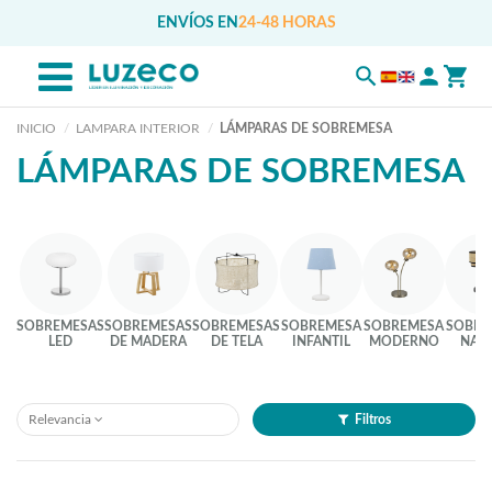
ENVÍOS EN
24-48 HORAS
INICIO
LAMPARA INTERIOR
LÁMPARAS DE SOBREMESA
LÁMPARAS DE SOBREMESA
SOBREMESAS
SOBREMESAS
SOBREMESAS
SOBREMESA
SOBREMESA
SOBRE
LED
DE MADERA
DE TELA
INFANTIL
MODERNO
NAT
Relevancia
Filtros