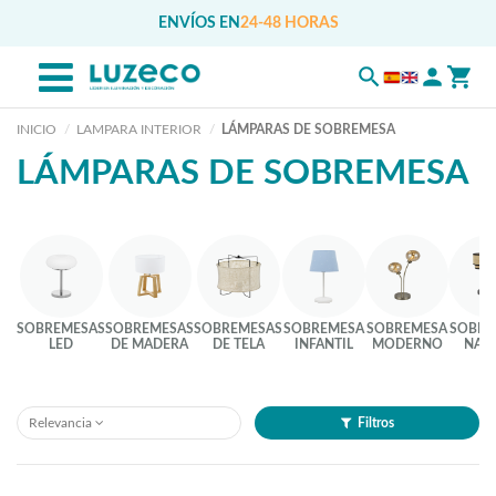
ENVÍOS EN
24-48 HORAS
INICIO
LAMPARA INTERIOR
LÁMPARAS DE SOBREMESA
LÁMPARAS DE SOBREMESA
SOBREMESAS
SOBREMESAS
SOBREMESAS
SOBREMESA
SOBREMESA
SOBRE
LED
DE MADERA
DE TELA
INFANTIL
MODERNO
NAT
Relevancia
Filtros