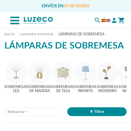
ENVÍOS EN
24-48 HORAS
INICIO
LAMPARA INTERIOR
LÁMPARAS DE SOBREMESA
LÁMPARAS DE SOBREMESA
SOBREMESAS
SOBREMESAS
SOBREMESAS
SOBREMESA
SOBREMESA
SOBRE
LED
DE MADERA
DE TELA
INFANTIL
MODERNO
NAT
Relevancia
Filtros