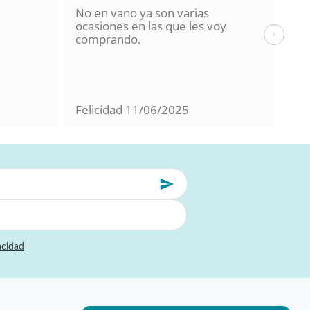
No en vano ya son varias
He 
ocasiones en las que les voy
de 
›
comprando.
hac
La 
en 
con
Felicidad
11/06/2025
Mil
acidad