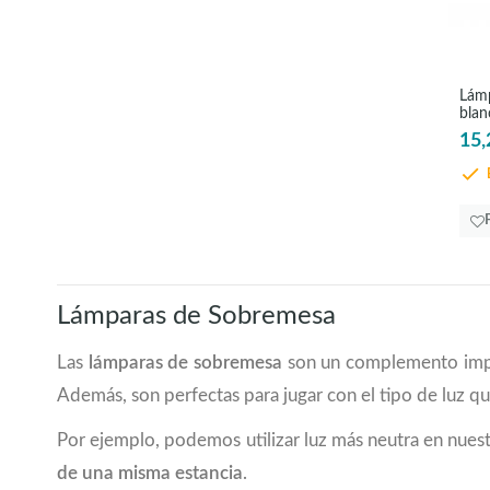
colores de cobre
(1)
gris pardo, oro
(1)
marrón, cobre
(1)
Lámp
natural
(4)
blan
naturaleza
(4)
15,
negro
(8)
E
negro, claro
(1)
negro, latón
(1)
oro
(1)
transparente
(1)
verde
(1)
Lámparas de Sobremesa
zinc efecto usado
(2)
ámbar
(1)
Las
lámparas de sobremesa
son un complemento impre
Además, son perfectas para jugar con el tipo de luz q
Por ejemplo, podemos utilizar luz más neutra en nuest
de una misma estancia
.