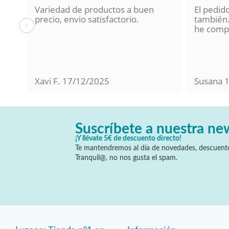
Variedad de productos a buen
El pedid
a se
precio, envio satisfactorio.
también.
‹
lo
he compr
Xavi F.
17/12/2025
Susana
Suscríbete a nuestra ne
¡Y llévate 5€ de descuento directo!
Te mantendremos al día de novedades, descuento
Tranquil@, no nos gusta el spam.