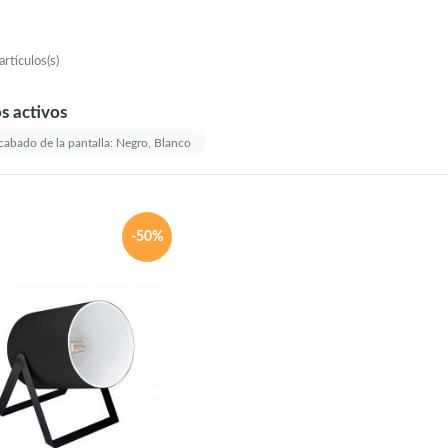
rtículos(s)
os activos
abado de la pantalla: Negro, Blanco
-50%