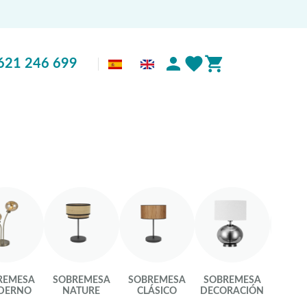
621 246 699
REMESA
SOBREMESA
SOBREMESA
SOBREMESA
SOBR
DERNO
NATURE
CLÁSICO
DECORACIÓN
RÚS