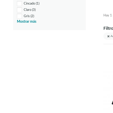
Cincado
(1)
Claro
(3)
Hay 1 a
Gris
(2)
Mostrar más
Gris Pardo
(1)
Filtr
Marrón
(4)
Marrón claro
(1)
Ac
Natural, burdeos
(1)
Naturaleza, Blanco
(1)
Negro, Blanco
(1)
Negro, Cobre
(3)
Negro, Oro
(4)
Negro, crema
(1)
Negro Transparente
(8)
Satinado
(1)
blanco, cromo
(1)
blanco, oro
(1)
blanco con decoración
(1)
claro, satinado
(1)