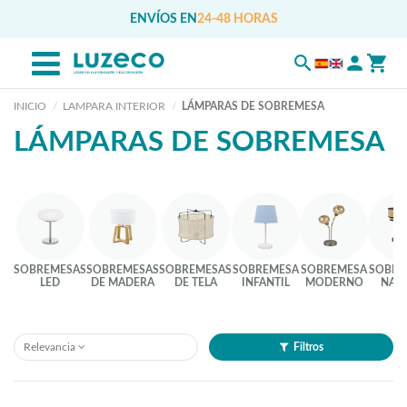
ENVÍOS EN
24-48 HORAS
INICIO
LAMPARA INTERIOR
LÁMPARAS DE SOBREMESA
LÁMPARAS DE SOBREMESA
SOBREMESAS
SOBREMESAS
SOBREMESAS
SOBREMESA
SOBREMESA
SOBRE
LED
DE MADERA
DE TELA
INFANTIL
MODERNO
NAT
Relevancia
Filtros