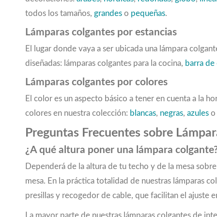
2100
(3)
todos los tamaños,
grandes
o
pequeñas
.
2160;1080
(1)
2200
(1)
Lámparas colgantes por estancias
2250
(3)
El lugar donde vaya a ser ubicada una lámpara colgante
2300
(2)
2350
(2)
diseñadas: lámparas colgantes para la cocina,
barra de
2376
(1)
Lámparas colgantes por colores
2400
(9)
El color es un aspecto básico a tener en cuenta a la
2408
(1)
2465
(2)
colores en nuestra colección:
blancas
,
negras
,
azules
2500
(4)
Preguntas Frecuentes sobre Lámpar
2520
(1)
2600
(2)
¿A qué altura poner una lámpara colgante
2640
(2)
Dependerá de la altura de tu techo y de la mesa sobre l
2650
(1)
mesa. En la práctica totalidad de nuestras lámparas co
2700
(9)
presillas y recogedor de cable, que facilitan el ajuste e
2720
(1)
2750
(6)
La mayor parte de nuestras lámparas colgantes de inte