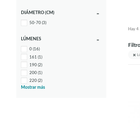
DIÁMETRO (CM)
50-70
(3)
Hay 4 a
LÚMENES
Filtr
0
(16)
Lú
161
(1)
190
(2)
200
(1)
220
(2)
Mostrar más
272
(1)
275
(1)
294
(1)
318
(1)
336
(1)
340
(2)
350
(1)