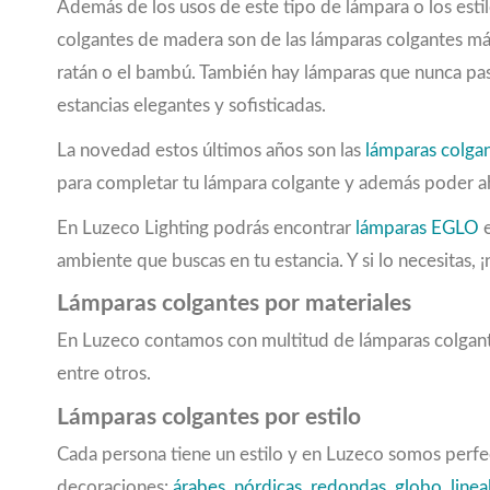
Además de los usos de este tipo de lámpara o los estil
1350
(6)
colgantes de madera son de las lámparas colgantes m
1354
(1)
ratán o el bambú. También hay lámparas que nunca p
1391
(1)
estancias elegantes y sofisticadas.
1400
(1)
1440
(5)
La novedad estos últimos años son las
lámparas colgan
1456
(1)
para completar tu lámpara colgante y además poder ah
1500
(3)
1600
(2)
En Luzeco Lighting podrás encontrar
lámparas EGLO
e
1650
(1)
ambiente que buscas en tu estancia. Y si lo necesitas,
1671
(1)
1750
(1)
Lámparas colgantes por materiales
1800
(7)
En Luzeco contamos con multitud de lámparas colgant
1899
(1)
entre otros.
1980
(5)
2000
(3)
Lámparas colgantes por estilo
2044
(1)
Cada persona tiene un estilo y en Luzeco somos perfe
2050
(1)
decoraciones:
árabes
,
nórdicas
,
redondas
,
globo
,
linea