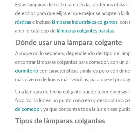
Estas lámparas de techo también las podemos utilizar
660
(3)
672
(1)
de estilos para que elijas el que mejor se adapte a la 
750
(3)
rústicas
e incluso
lámparas industriales colgantes
, con
760
(1)
amplio catálogo de
lámparas colgantes baratas
.
800
(2)
Dónde usar una lámpara colgante
870
(8)
900
(7)
Aunque no lo sepamos, dependiendo del tipo de lámpa
966
(1)
encontrar lámparas colgantes para comedor, con un dis
1000LM
(1)
dormitorio
con características similares pero con di
1050
(1)
1170
(2)
más nívea o de líneas más sencillas, para que el prota
1200
(4)
Una lámpara de techo colgante puede tener diversas f
1204
(2)
1264
(2)
focalizar la luz en un punto concreto y destacar una zo
1300
(1)
de comedor
, ya que concentra toda la luz en ese punto,
1304
(1)
Tipos de lámparas colgantes
1320
(1)
1339
(1)