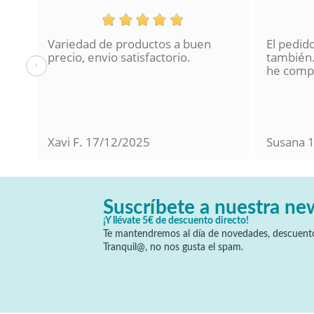
3600
(2)
3600;2250
(1)
Variedad de productos a buen
El pedid
3700
(2)
a se
precio, envio satisfactorio.
también.
3700;1700
(1)
‹
lo
he compr
3745
(1)
3760
(1)
3780
(2)
3800
(2)
Xavi F.
17/12/2025
Susana
3853
(1)
4000
(2)
4050
(3)
Suscríbete a nuestra ne
4200
(1)
¡Y llévate 5€ de descuento directo!
4200;1700
(1)
Te mantendremos al día de novedades, descuento
4230
(1)
Tranquil@, no nos gusta el spam.
4250
(1)
4300
(1)
4350
(1)
4470
(1)