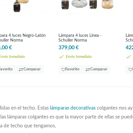
ara 4 luces Negro-Latón
Lámpara 4 luces Linea -
Lám
huller Norma
Schuller Norma
Schu
,00 €
379,00 €
42
nvío Inmediato
Envío Inmediato
Favorito
Comparar
Favorito
Comparar
idas en el techo. Estas
lámparas decorativas
colgantes nos ay
las lámparas colgantes es que la mayor parte de ellas se pueden
ra de techo que tengamos.