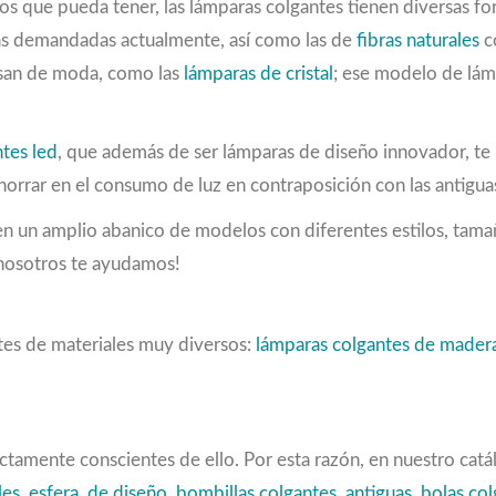
os que pueda tener, las lámparas colgantes tienen diversas fo
ás demandadas actualmente, así como las de
fibras naturales
c
asan de moda, como las
lámparas de cristal
; ese modelo de lám
tes led
, que además de ser lámparas de diseño innovador, te 
orrar en el consumo de luz en contraposición con las antigua
n un amplio abanico de modelos con diferentes estilos, tama
 ¡nosotros te ayudamos!
es de materiales muy diversos:
lámparas colgantes de mader
ctamente conscientes de ello. Por esta razón, en nuestro cat
les
,
esfera
,
de diseño
,
bombillas colgantes
,
antiguas
,
bolas col