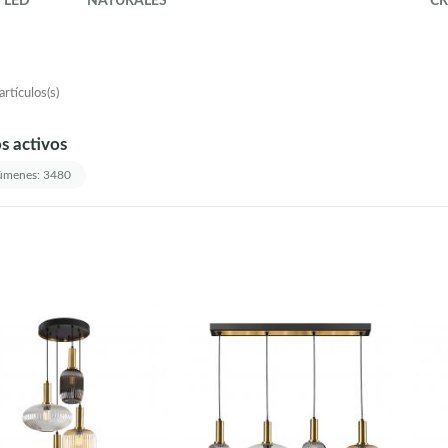
LED
NATURALES
CR
rtículos(s)
os activos
menes: 3480