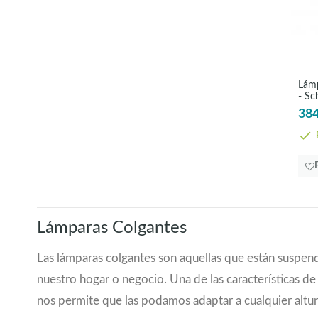
400
(2)
418
(1)
420
(2)
450
(11)
456
(1)
Lámp
- Sc
480
(3)
384
483
(1)
500
(1)
E
500LM
(2)
520
(1)
530
(1)
550
(2)
560
(1)
Lámparas Colgantes
570
(2)
Las lámparas colgantes son aquellas que están suspend
630
(1)
640
(1)
nuestro hogar o negocio. Una de las características de 
644
(1)
nos permite que las podamos adaptar a cualquier altu
656
(1)