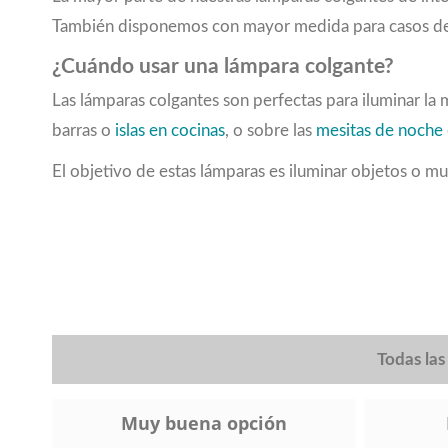
2800
(2)
También disponemos con mayor medida para casos d
2880
(1)
3000
(5)
¿Cuándo usar una lámpara colgante?
3064
(1)
Las lámparas colgantes son perfectas para iluminar la
3091
(1)
barras o
islas en cocinas
, o sobre las
mesitas de noche
3100
(2)
3120
(1)
El objetivo de estas lámparas es iluminar objetos o mu
3200
(1)
3220
(2)
3250
(1)
3300
(4)
3330
(1)
3360
(1)
3400
(5)
Todas la
3480
(4)
3500
(3)
3520
(1)
Muy buena opción
3588
(2)