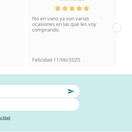
No en vano ya son varias
He 
ocasiones en las que les voy
de 
›
comprando.
hac
La 
en 
con
Felicidad
11/06/2025
Mil
acidad