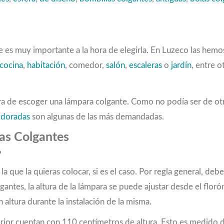
 es muy importante a la hora de elegirla. En Luzeco las hemos
 cocina
,
habitación
, comedor,
salón
,
escaleras
o
jardín
, entre o
 hora de escoger una lámpara colgante. Como no podía ser de 
o
doradas
son algunas de las más demandadas.
as Colgantes
?
a que la quieras colocar, si es el caso. Por regla general, de
lgantes, la altura de la lámpara se puede ajustar desde el flo
n altura durante la instalación de la misma.
rior cuentan con 110 centímetros de altura. Esto es medido de