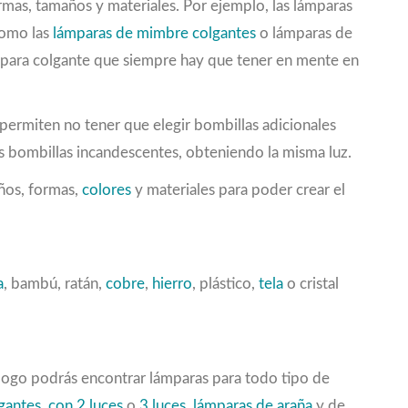
rmas, tamaños y materiales. Por ejemplo, las lámparas
omo las
lámparas de mimbre colgantes
o lámparas de
para colgante que siempre hay que tener en mente en
permiten no tener que elegir bombillas adicionales
s bombillas incandescentes, obteniendo la misma luz.
ños, formas,
colores
y materiales para poder crear el
a
, bambú, ratán,
cobre
,
hierro
, plástico,
tela
o cristal
álogo podrás encontrar lámparas para todo tipo de
gantes
,
con 2 luces
o
3 luces
,
lámparas de araña
y de